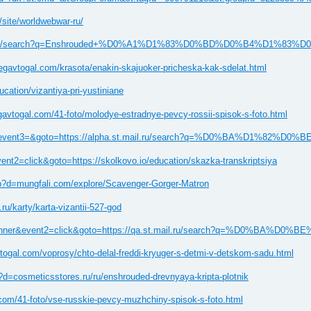
site/worldwebwar-ru/
exp.com/images/search?q=Enshrouded+%D0%A1%D1%83%D0%BD
egavtogal.com/krasota/enakin-skajuoker-pricheska-kak-sdelat.html
cation/vizantiya-pri-yustiniane
megavtogal.com/41-foto/molodye-estradnye-pevcy-rossii-spisok-s-foto.html
to_call&event2=&event3=&goto=https://alpha.st.mail.ru/searc
vent2=click&goto=https://skolkovo.io/education/skazka-transkriptsiya
p?d=mungfali.com/explore/Scavenger-Gorger-Matron
ru/karty/karta-vizantii-527-god
=s1&event1=banner&event2=click&goto=https://qa.st.mail.ru/sea
ogal.com/voprosy/chto-delal-freddi-kryuger-s-detmi-v-detskom-sadu.html
d=cosmeticsstores.ru/ru/enshrouded-drevnyaya-kripta-plotnik
om/41-foto/vse-russkie-pevcy-muzhchiny-spisok-s-foto.html