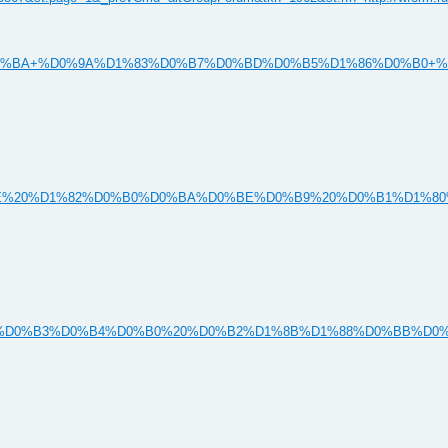
%D0%B4%D1%83%D0%BA+%D0%9A%D1%83%D0%B7%D0%BD%D0%B5%D1%8
h?q=%D0%BA%D1%82%D0%BE%20%D1%82%D0%B0%D0%BA%D0%BE%D0%B9%20%
rch?q=%D0%BA%D0%BE%D0%B3%D0%B4%D0%B0%20%D0%B2%D1%8B%D1%88%D0%