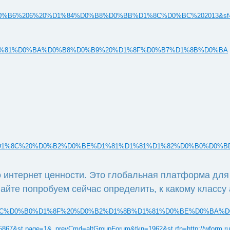
1%D0%B0%D0%B6%206%20%D1%84%D0%B8%D0%BB%D1%8C%D0%BC%202013&sf
E%D0%BD%D1%81%D0%BA%D0%B8%D0%B9%20%D1%8F%D0%B7%D1%8B%D0%BA
%D1%8C%20%D0%B2%D0%BE%D1%81%D1%81%D1%82%D0%B0%D0%B
то интернет ценности. Это глобальная платформа дл
те попробуем сейчас определить, к какому классу а
earch?q=%D1%81%D0%B0%D0%BC%D0%B0%D1%8F%20%D0%B2%D1%8B%D1%
45867&st.page=1&_prevCmd=altGroupForum&tkn=1962&st.rfn=http://wform.ru/