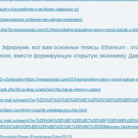
unt-v-kar-parkinge-s-tachkami.vapesouz.ru/
xtreamgaming.ru/deneg-net-valyuta-medvedev/
.php?d=megavtogal.com/41-foto/molodye-estradnye-pevcy-rossii-spisok-s-fot
 Эфириуме, вот вам основные тезисы: Ethereum - э
ения, вместе формирующих открытую экономику. Давай
2=click&goto=https://megavtogal.com/42-foto/narodnye-pevcy-rossii-spisok-s
ark.php?d=ra-dina.ru/articles/chto-takoe-chernyy-zaslon
oto=https://beta.st.mail.ru/search?q=%D1%87%D1%82%D0%BE%20%
yen3qon.com/byt/v-znachit-vendetta-pro-chto.html
k.php?d=alpha.st.mail.ru/search?q=%D0%9A%D0%BE%D0%BC%D0%BF
%84%D0%B8%D0%BB%D1%8C%D0%BC%202008&nosp=1&infcmix=aT0
/Rossijskij-Pevec-Populyarnyj-Foto-03-15