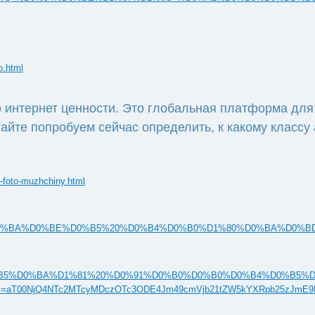
o.html
то интернет ценности. Это глобальная платформа дл
те попробуем сейчас определить, к какому классу а
-foto-muzhchiny.html
D1%82%D0%B0%D0%BA%D0%BE%D0%B5%20%D0%B4%D0%B0%D1%80%D0%BA%D0
%D0%BB%D0%B5%D0%BA%D1%81%20%D0%91%D0%B0%D0%B0%D0%B4%D0%B5%D
0NjQ4NTc2MTcyMDczOTc3ODE4Jm49cmVjb21tZW5kYXRpb25zJmE9M