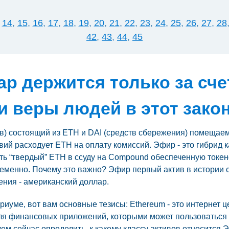
,
14
,
15
,
16
,
17
,
18
,
19
,
20
,
21
,
22
,
23
,
24
,
25
,
26
,
27
,
28
42
,
43
,
44
,
45
р держится только за сче
и веры людей в этот зако
в) состоящий из ETH и DAI (средств сбережения) помещае
твий расходует ETH на оплату комиссий. Эфир - это гибрид 
ь “твердый” ETH в ссуду на Compound обеспеченную токе
еменно. Почему это важно? Эфир первый актив в истории с
ения - американский доллар.
иуме, вот вам основные тезисы: Ethereum - это интернет 
ля финансовых приложений, которыми может пользоваться 
 сейчас определить, к какому классу активов относится Э