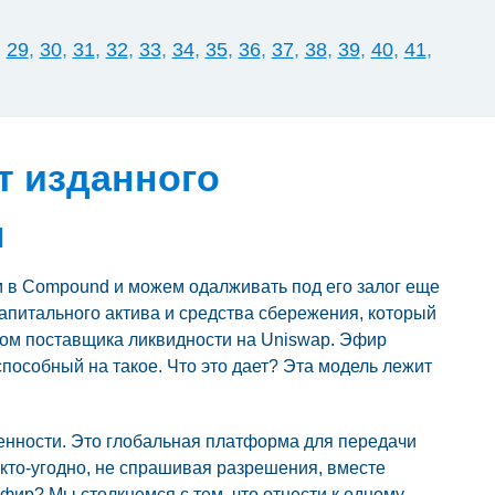
,
29
,
30
,
31
,
32
,
33
,
34
,
35
,
36
,
37
,
38
,
39
,
40
,
41
,
т изданного
н
м в Compound и можем одалживать под его залог еще
капитального актива и средства сбережения, который
ном поставщика ликвидности на Uniswap. Эфир
пособный на такое. Что это дает? Эта модель лежит
ценности. Это глобальная платформа для передачи
кто-угодно, не спрашивая разрешения, вместе
фир? Мы столкнемся с тем, что отнести к одному