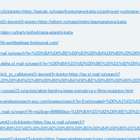
lick&goto=https://pwcalc.ru/maps/konturnaya-karta-vizantiya-pri-yustiniane
event2=&event3=&goto=https://wform.ru/maps/metro-baumanskaya-karta
tabsy.ru/karty/pohod-hana-arapshi-karta
?d=worldwebwar.livejournal.com/
o=https://qa.st.mail.ru/search?q=%D0%BA%D0%BE%D0%B3%D0%B4%D
58?url=www.alpha.st.mail.ru/search?q=%D0%BA%D1%82%D0%BE%2
=click_to_call&event2=&event3=&goto=https://qa.st.mail.ru/search?
5%20%D0%B4%D1%80%D0%B0%D0%BA%D0%BE%D0%BD%D0%B0%203
vospari23.ru/actors/akter-familiya-logan-snimalsya-v-filme-mutantov.html
ademark.php?d=www.windowssearch-exp.com/images/search?q=
k.php?d=alpha.st.mail.ru/search?fr=tw2&gp=899904&q=%D0%BA%
ent2=click&goto=https://qa.st.mail.ru/search?
8%D1%82%20%D0%92%D0%B5%D0%BD%D0%B4%D0%B5%D1%82%D1%82
click_to_call&event2=&event3=&goto=https://www.windowssearch-e