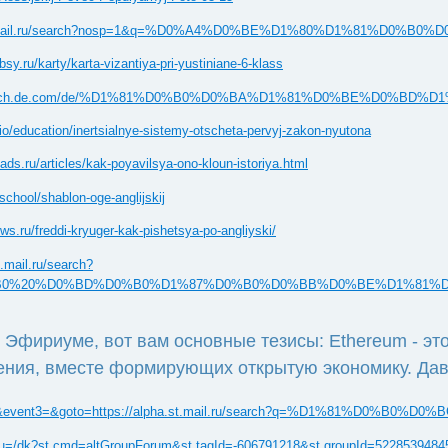
p?d=alpha.st.mail.ru/search?nosp=1&q=%D0%A4%D0%BE%D1%80%D1%8
.ru/karty/karta-vizantiya-pri-yustiniane-6-klass
oto=https://search.de.com/de/%D1%81%D0%B0%D0%BA%D1%81%D0%B
o/education/inertsialnye-sistemy-otscheta-pervyj-zakon-nyutona
ds.ru/articles/kak-poyavilsya-ono-kloun-istoriya.html
/school/shablon-oge-anglijskij
s.ru/freddi-kryuger-kak-pishetsya-po-angliyski/
.mail.ru/search?
0%B0%20%D0%BD%D0%B0%D1%87%D0%B0%D0%BB%D0%BE%D1%81
 Эфириуме, вот вам основные тезисы: Ethereum - э
ения, вместе формирующих открытую экономику. Давай
k_to_call&event2=&event3=&goto=https://alpha.st.mail.ru/s
t.rtu=/dk?st.cmd=altGroupForum&st.tagId=-606791218&st.groupId=522853948