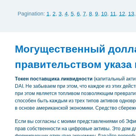
Pagination:
1
,
2
,
3
,
4
,
5
,
6
,
7
,
8
,
9
,
10
,
11
,
12
,
13
Могущественный долла
правительством указа 
Токен поставщика ликвидности
(капитальный акти
DAI. Не забываем при этом, что каждое из этих дейс
при этом является топливом позволяющим превратит
способен быть каждым из трех типов активов одновр
в основе американской экономики. Средство сбереж
Если вы согласны с моими представлениями об Эфир
прав собственности на цифровые активы. Это дом д
формирующих открытую экономику. Давайте попробуем