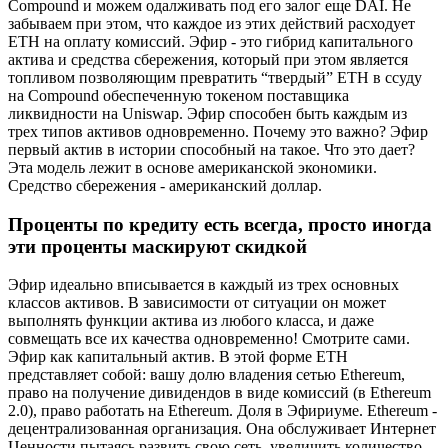
Compound и можем одалживать под его залог еще DAI. Не
забываем при этом, что каждое из этих действий расходует
ETH на оплату комиссий. Эфир - это гибрид капитального
актива и средства сбережения, который при этом является
топливом позволяющим превратить “твердый” ETH в ссуду
на Compound обеспеченную токеном поставщика
ликвидности на Uniswap. Эфир способен быть каждым из
трех типов активов одновременно. Почему это важно? Эфир
первый актив в истории способный на такое. Что это дает?
Эта модель лежит в основе американской экономики.
Средство сбережения - американский доллар.
Проценты по кредиту есть всегда, просто иногда
эти проценты маскируют скидкой
Эфир идеально вписывается в каждый из трех основных
классов активов. В зависимости от ситуации он может
выполнять функции актива из любого класса, и даже
совмещать все их качества одновременно! Смотрите сами.
Эфир как капитальный актив. В этой форме ETH
представляет собой: вашу долю владения сетью Ethereum,
право на получение дивидендов в виде комиссий (в Ethereum
2.0), право работать на Ethereum. Доля в Эфириуме. Ethereum -
децентрализованная организация. Она обслуживает Интернет
Ценности пытаясь развить свою сеть, увеличить количество