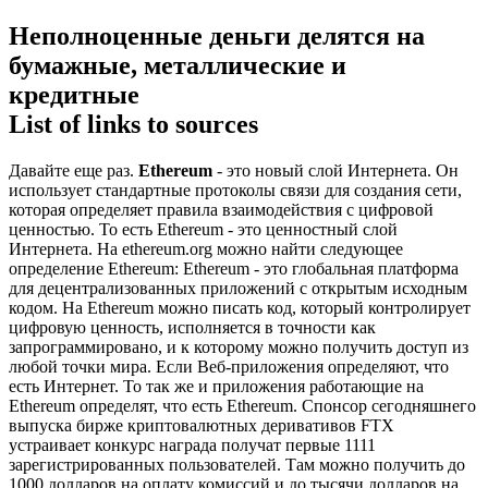
Неполноценные деньги делятся на
бумажные, металлические и
кредитные
List of links to sources
Давайте еще раз.
Ethereum
- это новый слой Интернета. Он
использует стандартные протоколы связи для создания сети,
которая определяет правила взаимодействия с цифровой
ценностью. То есть Ethereum - это ценностный слой
Интернета. На ethereum.org можно найти следующее
определение Ethereum: Ethereum - это глобальная платформа
для децентрализованных приложений с открытым исходным
кодом. На Ethereum можно писать код, который контролирует
цифровую ценность, исполняется в точности как
запрограммировано, и к которому можно получить доступ из
любой точки мира. Если Веб-приложения определяют, что
есть Интернет. То так же и приложения работающие на
Ethereum определят, что есть Ethereum. Спонсор сегодняшнего
выпуска бирже криптовалютных деривативов FTX
устраивает конкурс награда получат первые 1111
зарегистрированных пользователей. Там можно получить до
1000 долларов на оплату комиссий и до тысячи долларов на