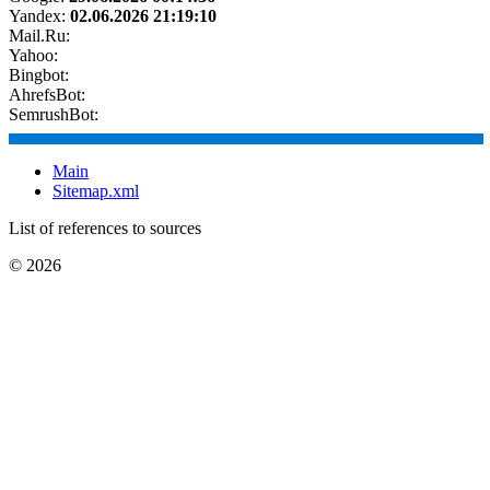
Yandex:
02.06.2026 21:19:10
Mail.Ru:
Yahoo:
Bingbot:
AhrefsBot:
SemrushBot:
Main
Sitemap.xml
List of references to sources
© 2026