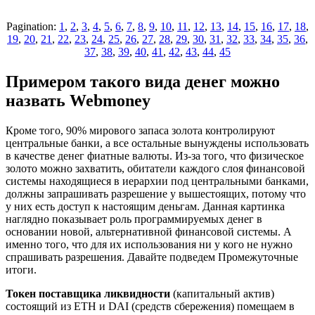
Pagination:
1
,
2
,
3
,
4
,
5
,
6
,
7
,
8
,
9
,
10
,
11
,
12
,
13
,
14
,
15
,
16
,
17
,
18
,
19
,
20
,
21
,
22
,
23
,
24
,
25
,
26
,
27
,
28
,
29
,
30
,
31
,
32
,
33
,
34
,
35
,
36
,
37
,
38
,
39
,
40
,
41
,
42
,
43
,
44
,
45
Примером такого вида денег можно
назвать Webmoney
Кроме того, 90% мирового запаса золота контролируют
центральные банки, а все остальные вынуждены использовать
в качестве денег фиатные валюты. Из-за того, что физическое
золото можно захватить, обитатели каждого слоя финансовой
системы находящиеся в иерархии под центральными банками,
должны запрашивать разрешение у вышестоящих, потому что
у них есть доступ к настоящим деньгам. Данная картинка
наглядно показывает роль программируемых денег в
основании новой, альтернативной финансовой системы. А
именно того, что для их использования ни у кого не нужно
спрашивать разрешения. Давайте подведем Промежуточные
итоги.
Токен поставщика ликвидности
(капитальный актив)
состоящий из ETH и DAI (средств сбережения) помещаем в